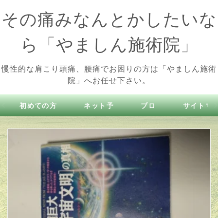
その痛みなんとかしたいな
ら「やましん施術院」
慢性的な肩こり頭痛、腰痛でお困りの方は「やましん施術
院」へお任せ下さい。
初めての方
ネット予
ブロ
サイトマ
へ
約
グ
プ